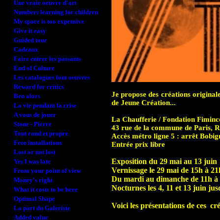
Une vraie oeuvre d'art
Numbers learning for children
My space is too expensive
Give it easy
Guided tour
Cadeaux
Faire entrer les passants
End of Culture
Les catalogues font oeuvres
Reward for critics
Je propose des créations originale
Ben alors
de Jeune Création...
La vie pendant la crise
A vous de jouer
La Chaufferie / Fondation Fiminc
Stone - Pierre
43 rue de la commune de Paris, R
Tout rond et propre
Accès métro ligne 5 : arrêt Bob
Free installations
Entrée prix libre
Lost or not lost
Exposition du 29 mai au 13 juin
Yes I was late
Vernissage le 29 mai de 15h à 21
From your point of view
Du mardi au dimanche de 11h à
Money's right
Nocturnes les 4, 11 et 13 juin ju
What it costs to be here
Optimal Shape
Voici les présentations de ces cré
La part du Galeriste
Added value