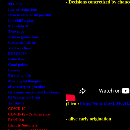
- Decisions concretized by chanc
90 Cents
Intense seductions
Dans la mesure du possible
It is child's play
My celebrity
True copy
Auto-organisation
Cartes de fidélité
Yes I was there
EXPO2033
Kaku Kaze
Good points
Booster
Eternal youth
Meaningful thoughts
alive early origination
Decisions concretized by chance
Réflexions sur l'Art
Art Battle
(Lien :
https://youtu.be/JaHyv
COVID-19
COVID-19 - Performance
- alive early origination
Rebellion
Identité Nationale