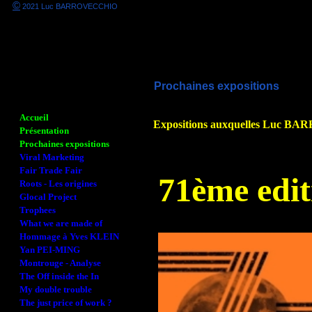
©
2021 Luc BARROVECCHIO
Prochaines expositions
Accueil
Expositions auxquelles Luc B
Présentation
Prochaines expositions
Viral Marketing
Fair Trade Fair
71ème edit
Roots - Les origines
Glocal Project
Trophees
What we are made of
Hommage à Yves KLEIN
Yan PEI-MING
Montrouge - Analyse
The Off inside the In
My double trouble
The just price of work ?