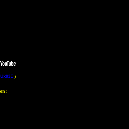
ekUx03E
)
on :