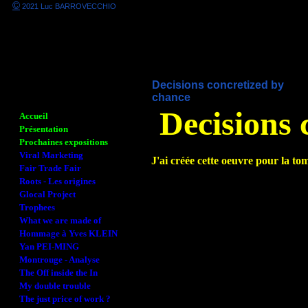
©
2021 Luc BARROVECCHIO
Decisions concretized by
chance
Decisions 
Accueil
Présentation
Prochaines expositions
Viral Marketing
J'ai créée cette oeuvre pour la to
Fair Trade Fair
Roots - Les origines
Glocal Project
Trophees
What we are made of
Hommage à Yves KLEIN
Yan PEI-MING
Montrouge - Analyse
The Off inside the In
My double trouble
The just price of work ?