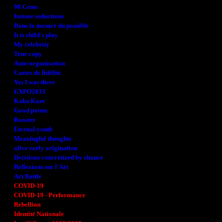
90 Cents
Intense seductions
Dans la mesure du possible
It is child's play
My celebrity
True copy
Auto-organisation
Cartes de fidélité
Yes I was there
EXPO2033
Kaku Kaze
Good points
Booster
Eternal youth
Meaningful thoughts
alive early origination
Decisions concretized by chance
Réflexions sur l'Art
Art Battle
COVID-19
COVID-19 - Performance
Rebellion
Identité Nationale