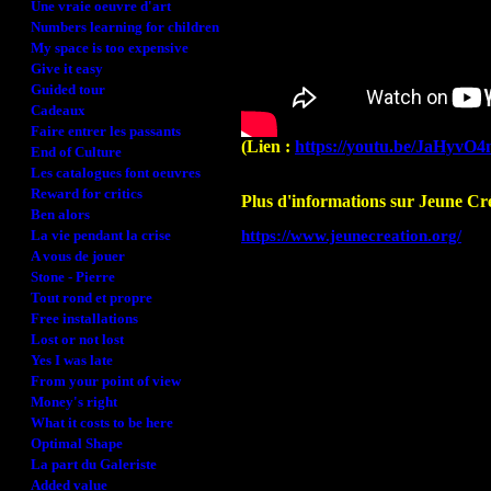
Une vraie oeuvre d'art
Numbers learning for children
My space is too expensive
Give it easy
Guided tour
Cadeaux
Faire entrer les passants
(Lien :
https://youtu.be/JaHyvO
End of Culture
Les catalogues font oeuvres
Reward for critics
Plus d'informations sur Jeune Cré
Ben alors
La vie pendant la crise
https://www.jeunecreation.org/
A vous de jouer
Stone - Pierre
Tout rond et propre
Free installations
Lost or not lost
Yes I was late
From your point of view
Money's right
What it costs to be here
Optimal Shape
La part du Galeriste
Added value