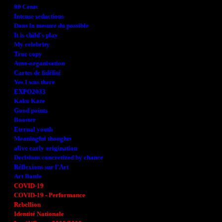
90 Cents
Intense seductions
Dans la mesure du possible
It is child's play
My celebrity
True copy
Auto-organisation
Cartes de fidélité
Yes I was there
EXPO2033
Kaku Kaze
Good points
Booster
Eternal youth
Meaningful thoughts
alive early origination
Decisions concretized by chance
Réflexions sur l'Art
Art Battle
COVID-19
COVID-19 - Performance
Rebellion
Identité Nationale