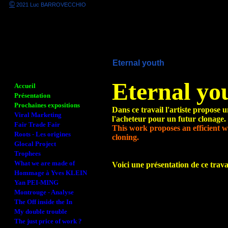
©
2021 Luc BARROVECCHIO
Eternal youth
Eternal yo
Accueil
Présentation
Prochaines expositions
Dans ce travail l'artiste propose
Viral Marketing
l'acheteur pour un futur clonage.
Fair Trade Fair
This work proposes an efficient w
Roots - Les origines
cloning.
Glocal Project
Trophees
What we are made of
Voici une
présentation de ce trava
Hommage à Yves KLEIN
Yan PEI-MING
Montrouge - Analyse
The Off inside the In
My double trouble
The just price of work ?