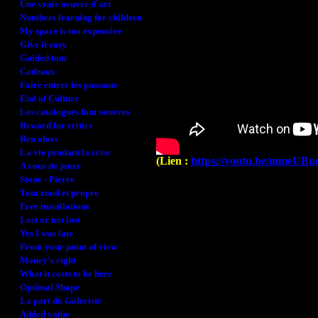
Une vraie oeuvre d'art
Numbers learning for children
My space is too expensive
Give it easy
Guided tour
Cadeaux
Faire entrer les passants
End of Culture
Les catalogues font oeuvres
Reward for critics
Ben alors
La vie pendant la crise
(Lien :
https://youtu.be/mmeUB
A vous de jouer
Stone - Pierre
Tout rond et propre
Free installations
Lost or not lost
Yes I was late
From your point of view
Money's right
What it costs to be here
Optimal Shape
La part du Galeriste
Added value