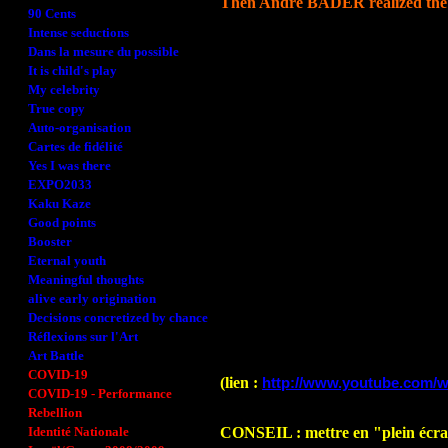
Then André BADER realized the
90 Cents
Intense seductions
Dans la mesure du possible
It is child's play
My celebrity
True copy
Auto-organisation
Cartes de fidélité
Yes I was there
EXPO2033
Kaku Kaze
Good points
Booster
Eternal youth
Meaningful thoughts
alive early origination
Decisions concretized by chance
Réflexions sur l'Art
Art Battle
COVID-19
(lien :
http://www.youtube.com/
COVID-19 - Performance
Rebellion
Identité Nationale
CONSEIL : mettre en "plein écran