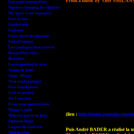
From a music by Ofer SMILANS
Une vraie oeuvre d'art
Numbers learning for children
My space is too expensive
Give it easy
Guided tour
Cadeaux
Faire entrer les passants
End of Culture
Les catalogues font oeuvres
Reward for critics
Ben alors
La vie pendant la crise
A vous de jouer
Stone - Pierre
Tout rond et propre
Free installations
Lost or not lost
Yes I was late
From your point of view
Money's right
(lien :
http://www.youtube.com/
What it costs to be here
Optimal Shape
La part du Galeriste
Puis André BADER a réalisé la 
Added value