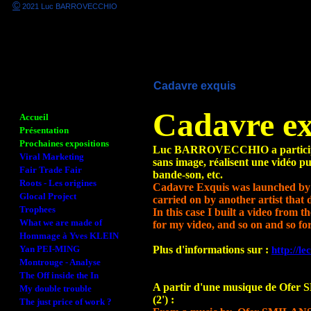
©
2021 Luc BARROVECCHIO
Cadavre exquis
Cadavre ex
Accueil
Présentation
Prochaines expositions
Luc BARROVECCHIO a participé à 
Viral Marketing
sans image, réalisent une vidéo pu
Fair Trade Fair
bande-son, etc.
Roots - Les origines
Cadavre Exquis was launched by sur
Glocal Project
carried on by another artist that 
Trophees
In this case I built a video f
What we are made of
for my video, and so on and so for
Hommage à Yves KLEIN
Yan PEI-MING
Plus d'informations sur :
http://le
Montrouge - Analyse
The Off inside the In
A partir d'une musique de Ofe
My double trouble
(2') :
The just price of work ?