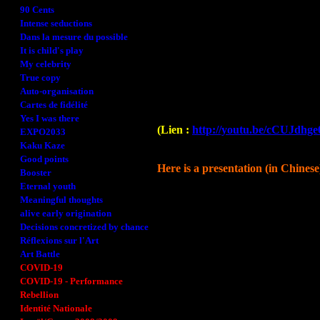
90 Cents
Intense seductions
Dans la mesure du possible
It is child's play
My celebrity
True copy
Auto-organisation
Cartes de fidélité
Yes I was there
(Lien :
http://youtu.be/cCUJdhg
EXPO2033
Kaku Kaze
Good points
Here is a presentation (in Chinese
Booster
Eternal youth
Meaningful thoughts
alive early origination
Decisions concretized by chance
Réflexions sur l'Art
Art Battle
COVID-19
COVID-19 - Performance
Rebellion
Identité Nationale