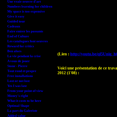
Une vraie oeuvre d'art
Numbers learning for children
My space is too expensive
Give it easy
Guided tour
Cadeaux
Faire entrer les passants
End of Culture
Les catalogues font oeuvres
Reward for critics
Ben alors
(Lien :
http://youtu.be/ql5Unig_h
La vie pendant la crise
A vous de jouer
Stone - Pierre
Voici une présentation de ce trava
Tout rond et propre
2012 (1'08) :
Free installations
Lost or not lost
Yes I was late
From your point of view
Money's right
What it costs to be here
Optimal Shape
La part du Galeriste
Added value