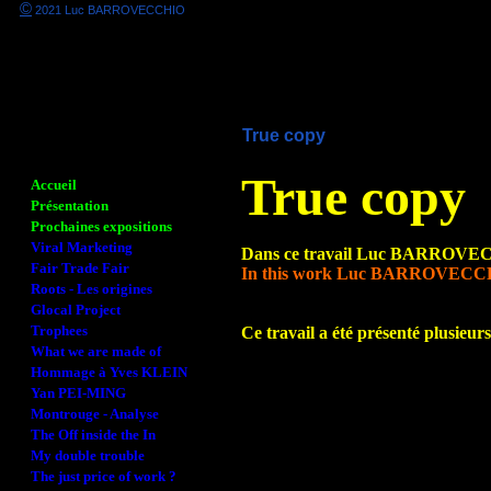
©
2021 Luc BARROVECCHIO
True copy
True copy
Accueil
Présentation
Prochaines expositions
Viral Marketing
Dans ce travail Luc BARROVECCH
Fair Trade Fair
In this work Luc BARROVECCHIO
Roots - Les origines
Glocal Project
Trophees
Ce travail a été présenté plusieurs 
What we are made of
Hommage à Yves KLEIN
Yan PEI-MING
Montrouge - Analyse
The Off inside the In
My double trouble
The just price of work ?