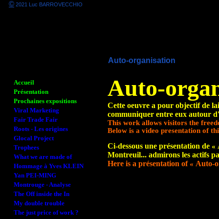
©
2021 Luc BARROVECCHIO
Auto-organisation
Auto-organ
Accueil
Présentation
Prochaines expositions
Cette oeuvre a pour objectif de la
Viral Marketing
communiquer entre eux autour d
Fair Trade Fair
This work
allows visitors the fre
Roots - Les origines
Below is a video presentation of thi
Glocal Project
Ci-dessous une présentation de
«
Trophees
Montreuil... admirons les actifs pa
What we are made of
Here is a présentation of
Auto-o
«
Hommage à Yves KLEIN
Yan PEI-MING
Montrouge - Analyse
The Off inside the In
My double trouble
The just price of work ?