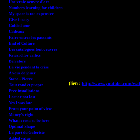
Une vraie oeuvre d'art
Numbers learning for children
My space is too expensive
Give it easy
Guided tour
Cadeaux
Faire entrer les passants
End of Culture
Les catalogues font oeuvres
Reward for critics
Ben alors
La vie pendant la crise
A vous de jouer
Stone - Pierre
(lien :
http://www.youtube.com/w
Tout rond et propre
Free installations
Lost or not lost
Yes I was late
From your point of view
Money's right
What it costs to be here
Optimal Shape
La part du Galeriste
Added value