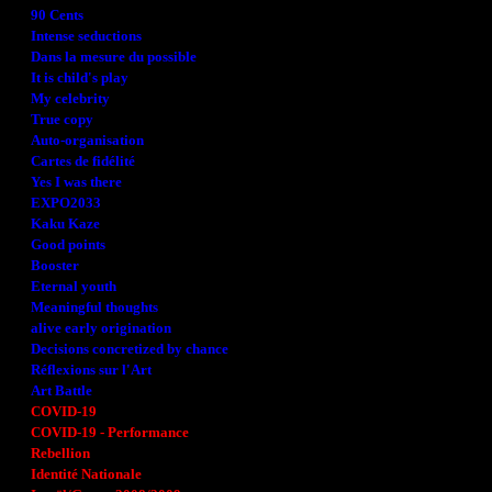
90 Cents
Intense seductions
Dans la mesure du possible
It is child's play
My celebrity
True copy
Auto-organisation
Cartes de fidélité
Yes I was there
EXPO2033
Kaku Kaze
Good points
Booster
Eternal youth
Meaningful thoughts
alive early origination
Decisions concretized by chance
Réflexions sur l'Art
Art Battle
COVID-19
COVID-19 - Performance
Rebellion
Identité Nationale